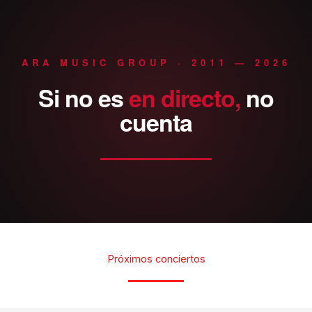
ARA MUSIC GROUP · 2011 — 2026
Si
no
es
en
directo,
no
cuenta
Próximos conciertos