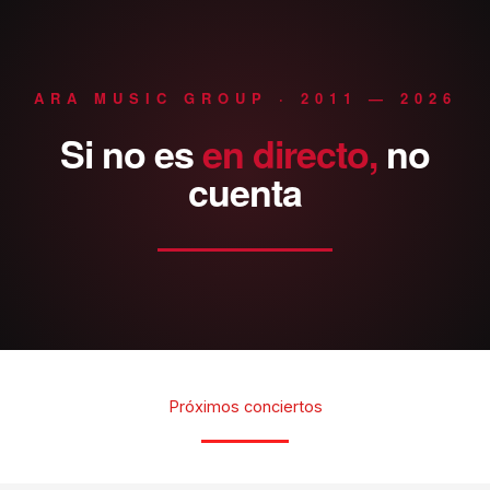
ARA MUSIC GROUP · 2011 — 2026
Si
no
es
en
directo,
no
cuenta
Próximos conciertos