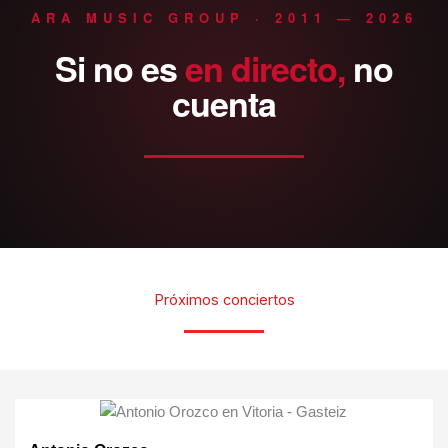
ARA MUSIC GROUP · 2011 — 2026
Si
no
es
en
directo,
no
cuenta
Próximos conciertos