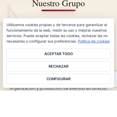
♪
Nuestro Grupo
ARA Music Group
es un grupo de empresas
Utilizamos cookies propias y de terceros para garantizar el
musicales fundado en 2011 por
Patri Aragoneses
con
funcionamiento de la web, medir su uso y mejorar nuestros
un objetivo claro: impulsar el talento y ofrecer
servicios. Puede aceptar todas las cookies, rechazar las no
soluciones integrales dentro de la industria de la
necesarias o configurar sus preferencias.
Política de cookies
música en España.
ACEPTAR TODO
Lo que empezó centrado en el desarrollo artístico ha
evolucionado hasta convertirse en una
promotora de
RECHAZAR
conciertos a nivel nacional
, con un equipo de
CONFIGURAR
profesionales especializados en la creación,
organización y producción de eventos en directo.
Cada una de nuestras divisiones aporta una pieza
distinta del mismo propósito: calidad, innovación y
emoción en cada escenario.