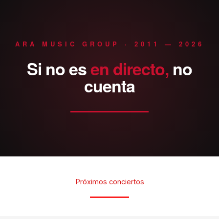
ARA MUSIC GROUP · 2011 — 2026
Si
no
es
en
directo,
no
cuenta
Próximos conciertos