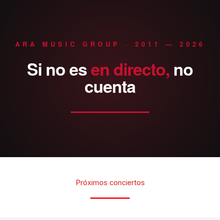
ARA MUSIC GROUP · 2011 — 2026
Si
no
es
en
directo,
no
cuenta
Próximos conciertos