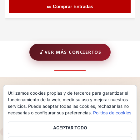
🎫 Comprar Entradas
VER MÁS CONCIERTOS
Utilizamos cookies propias y de terceros para garantizar el
2011 — 2026 · 15 AÑOS IMPULSANDO MÚSICA
♪
funcionamiento de la web, medir su uso y mejorar nuestros
Nuestro Grupo
servicios. Puede aceptar todas las cookies, rechazar las no
necesarias o configurar sus preferencias.
Política de cookies
ARA Music Group
es un grupo de empresas
ACEPTAR TODO
musicales fundado en 2011 por
Patri Aragoneses
con