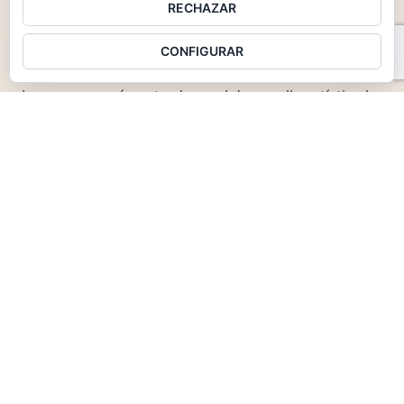
RECHAZAR
un objetivo claro: impulsar el talento y ofrecer
soluciones integrales dentro de la industria de la
CONFIGURAR
música en España.
Lo que empezó centrado en el desarrollo artístico ha
evolucionado hasta convertirse en una
promotora de
conciertos a nivel nacional
, con un equipo de
profesionales especializados en la creación,
organización y producción de eventos en directo.
Cada una de nuestras divisiones aporta una pieza
distinta del mismo propósito: calidad, innovación y
emoción en cada escenario.
🎤
ARA PRODUCCIONES