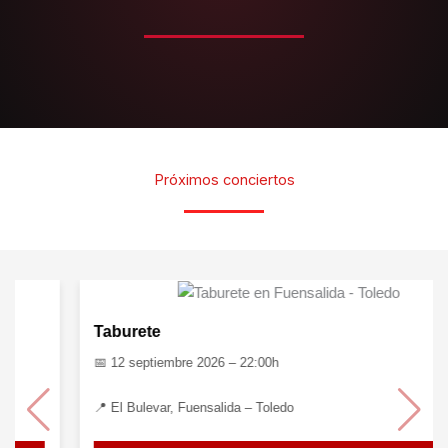
Próximos conciertos
Taburete
📅 12 septiembre 2026 – 22:00h
📍 El Bulevar, Fuensalida – Toledo