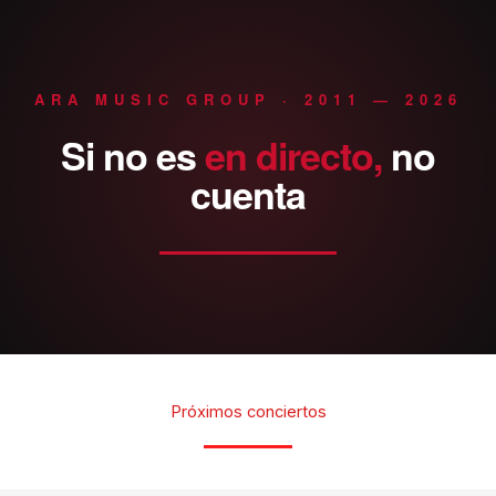
ARA MUSIC GROUP · 2011 — 2026
Si
no
es
en
directo,
no
cuenta
Próximos conciertos