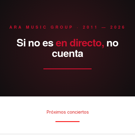
ARA MUSIC GROUP · 2011 — 2026
Si
no
es
en
directo,
no
cuenta
Próximos conciertos